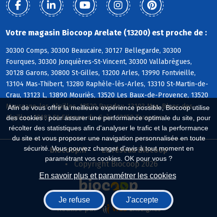
Votre magasin Biocoop Arelate (13200) est proche de :
30300 Comps, 30300 Beaucaire, 30127 Bellegarde, 30300
Fourques, 30300 Jonquières-St-Vincent, 30300 Vallabrègues,
30128 Garons, 30800 St-Gilles, 13200 Arles, 13990 Fontvieille,
13104 Mas-Thibert, 13280 Raphèle-lès-Arles, 13310 St-Martin-de-
Crau, 13123 L, 13890 Mouriès, 13520 Les Baux-de-Provence, 13520
Maussane-les-Alpilles, 13520 Paradou, 13103 Mas-Blanc-des-
Afin de vous offrir la meilleure expérience possible, Biocoop utilise
Alpilles, 13103 St-Etienne-du-Grès, 13150 Tarascon
des cookies : pour assurer une performance optimale du site, pour
récolter des statistiques afin d'analyser le trafic et la performance
du site et vous proposer une navigation personnalisée en toute
sécurité. Vous pouvez changer d'avis à tout moment en
Biocoop.fr
Le réseau Biocoop
paramétrant vos cookies. OK pour vous ?
Copyright Biocoop 2026
En savoir plus et paramétrer les cookies
Je refuse
J'accepte
Réalisé par