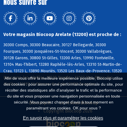
Nous suivre sur
Votre magasin Biocoop Arelate (13200) est proche de :
30300 Comps, 30300 Beaucaire, 30127 Bellegarde, 30300
Fourques, 30300 Jonquières-St-Vincent, 30300 Vallabrègues,
30128 Garons, 30800 St-Gilles, 13200 Arles, 13990 Fontvieille,
13104 Mas-Thibert, 13280 Raphèle-lès-Arles, 13310 St-Martin-de-
Crau, 13123 L, 13890 Mouriès, 13520 Les Baux-de-Provence, 13520
Maussane-les-Alpilles, 13520 Paradou, 13103 Mas-Blanc-des-
Afin de vous offrir la meilleure expérience possible, Biocoop utilise
Alpilles, 13103 St-Etienne-du-Grès, 13150 Tarascon
des cookies : pour assurer une performance optimale du site, pour
récolter des statistiques afin d'analyser le trafic et la performance
du site et vous proposer une navigation personnalisée en toute
sécurité. Vous pouvez changer d'avis à tout moment en
Biocoop.fr
Le réseau Biocoop
paramétrant vos cookies. OK pour vous ?
Copyright Biocoop 2026
En savoir plus et paramétrer les cookies