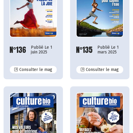
N°135
N°136
Publié Le 1
Publié Le 1
mars 2025
juin 2025
N°136
N°135
Consulter le mag
Consulter le mag