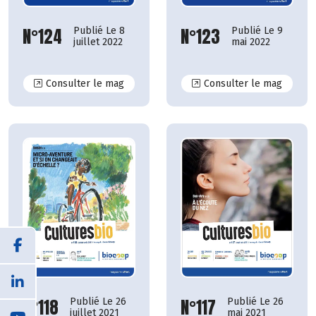
N°124
N°123
Publié Le 8
Publié Le 9
juillet 2022
mai 2022
N°124
N°123
Consulter le mag
Consulter le mag
N°117
N°118
Publié Le 26
Publié Le 26
mai 2021
juillet 2021