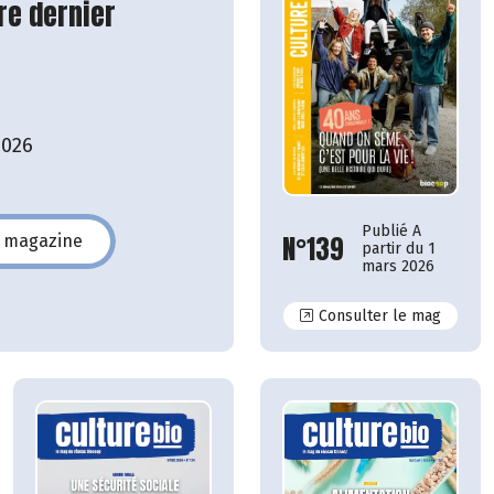
re dernier
2026
Publié A
N°139
e magazine
partir du 1
140
mars 2026
N°139
Consulter le mag