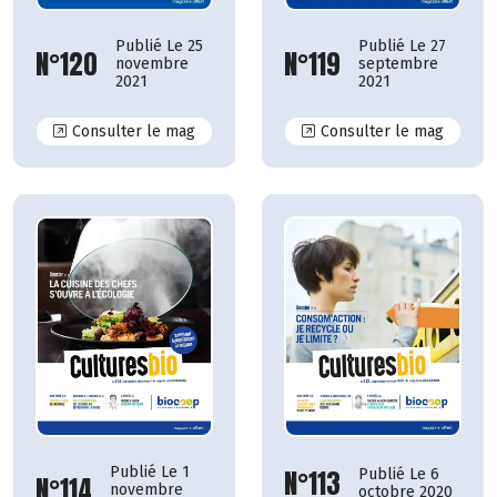
Publié Le 25
Publié Le 27
N°120
N°119
novembre
septembre
2021
2021
N°120
N°119
Consulter le mag
Consulter le mag
Publié Le 1
N°113
Publié Le 6
N°114
novembre
octobre 2020