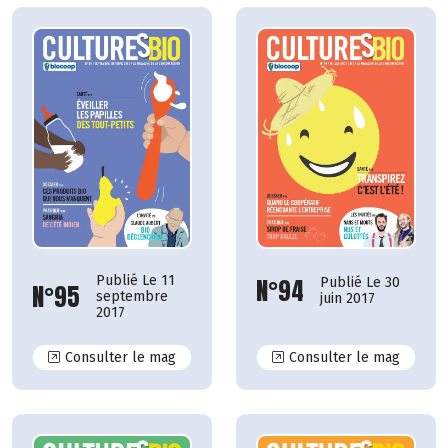
Publié Le 11
N°94
Publié Le 30
N°95
septembre
juin 2017
2017
N°95
N°94
Consulter le mag
Consulter le mag