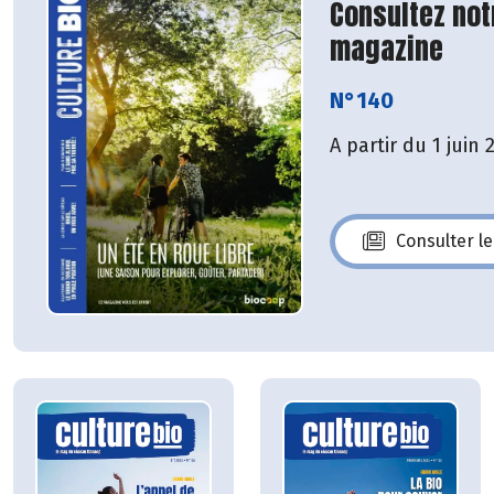
Consultez not
magazine
N°140
A partir du 1 juin 
Consulter l
N°