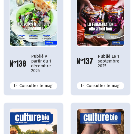
Publié A
Publié Le 1
N°137
N°138
partir du 1
septembre
décembre
2025
2025
N°138
N°137
Consulter le mag
Consulter le mag