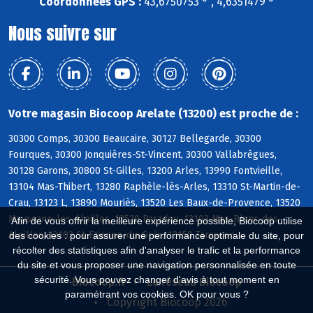
Coordonnées GPS :
43,6750753 ° , 4,6351479 °
Nous suivre sur
Votre magasin Biocoop Arelate (13200) est proche de :
30300 Comps, 30300 Beaucaire, 30127 Bellegarde, 30300
Fourques, 30300 Jonquières-St-Vincent, 30300 Vallabrègues,
30128 Garons, 30800 St-Gilles, 13200 Arles, 13990 Fontvieille,
13104 Mas-Thibert, 13280 Raphèle-lès-Arles, 13310 St-Martin-de-
Crau, 13123 L, 13890 Mouriès, 13520 Les Baux-de-Provence, 13520
Maussane-les-Alpilles, 13520 Paradou, 13103 Mas-Blanc-des-
Afin de vous offrir la meilleure expérience possible, Biocoop utilise
Alpilles, 13103 St-Etienne-du-Grès, 13150 Tarascon
des cookies : pour assurer une performance optimale du site, pour
récolter des statistiques afin d'analyser le trafic et la performance
du site et vous proposer une navigation personnalisée en toute
sécurité. Vous pouvez changer d'avis à tout moment en
Biocoop.fr
Le réseau Biocoop
paramétrant vos cookies. OK pour vous ?
Copyright Biocoop 2026