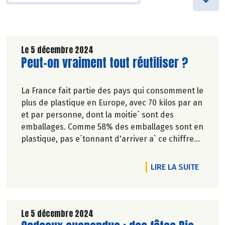
Le 5 décembre 2024
Lire la suite de l'article
Peut-on vraiment tout réutiliser ?
La France fait partie des pays qui consomment le
plus de plastique en Europe, avec 70 kilos par an
et par personne, dont la moitie´ sont des
emballages. Comme 58% des emballages sont en
plastique, pas e´tonnant d'arriver a` ce chiffre
colossal: 1,2 million de tonnes d'emballages sont
jete´s chaque anne´e par les Franc¸ais et
DE L'A
LIRE LA SUITE
Franc¸aises.
Le 5 décembre 2024