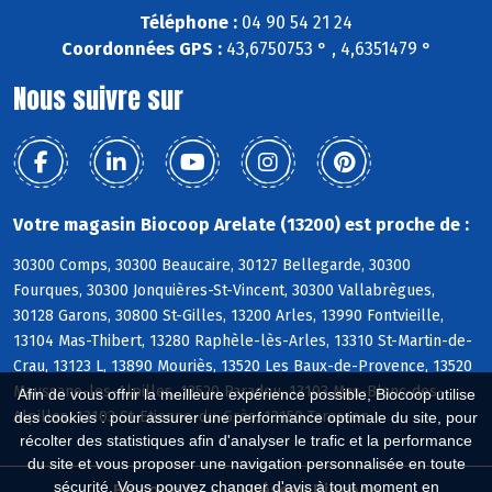
Téléphone :
04 90 54 21 24
Coordonnées GPS :
43,6750753 ° , 4,6351479 °
Nous suivre sur
Votre magasin Biocoop Arelate (13200) est proche de :
30300 Comps, 30300 Beaucaire, 30127 Bellegarde, 30300
Fourques, 30300 Jonquières-St-Vincent, 30300 Vallabrègues,
30128 Garons, 30800 St-Gilles, 13200 Arles, 13990 Fontvieille,
13104 Mas-Thibert, 13280 Raphèle-lès-Arles, 13310 St-Martin-de-
Crau, 13123 L, 13890 Mouriès, 13520 Les Baux-de-Provence, 13520
Maussane-les-Alpilles, 13520 Paradou, 13103 Mas-Blanc-des-
Afin de vous offrir la meilleure expérience possible, Biocoop utilise
Alpilles, 13103 St-Etienne-du-Grès, 13150 Tarascon
des cookies : pour assurer une performance optimale du site, pour
récolter des statistiques afin d'analyser le trafic et la performance
du site et vous proposer une navigation personnalisée en toute
sécurité. Vous pouvez changer d'avis à tout moment en
Biocoop.fr
Le réseau Biocoop