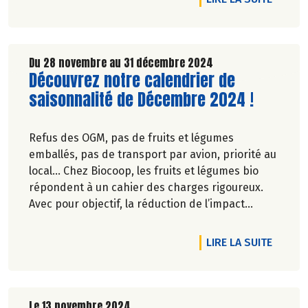
Du 28 novembre au 31 décembre 2024
Lire la suite de l'article
Découvrez notre calendrier de
saisonnalité de Décembre 2024 !
Refus des OGM, pas de fruits et légumes
emballés, pas de transport par avion, priorité au
local… Chez Biocoop, les fruits et légumes bio
répondent à un cahier des charges rigoureux.
Avec pour objectif, la réduction de l’impact
carbone et la préservation de
l’environnement. Parce que manger des produits
DE L'A
LIRE LA SUITE
de qualité rime avec respect de la saisonnalité,
Biocoop a élaboré un calendrier de saisonnalité
pour ses fruits et légumes bio.
Découvrez celui de Décembre 2024 !
Le 13 novembre 2024