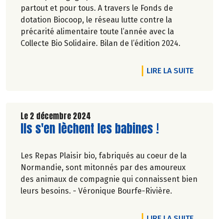
partout et pour tous. A travers le Fonds de
dotation Biocoop, le réseau lutte contre la
précarité alimentaire toute l’année avec la
Collecte Bio Solidaire. Bilan de l’édition 2024.
DE L'A
LIRE LA SUITE
Le 2 décembre 2024
Lire la suite de l'article
Ils s'en lèchent les babines !
Les Repas Plaisir bio, fabriqués au coeur de la
Normandie, sont mitonnés par des amoureux
des animaux de compagnie qui connaissent bien
leurs besoins. - Véronique Bourfe-Rivière.
DE L'AR
LIRE LA SUITE