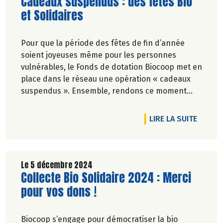
Lire la suite de l'article
Cadeaux suspendus : des fêtes Bio
et Solidaires
Pour que la période des fêtes de fin d’année
soient joyeuses même pour les personnes
vulnérables, le Fonds de dotation Biocoop met en
place dans le réseau une opération « cadeaux
suspendus ». Ensemble, rendons ce moment
festif pour tous !
DE L'A
LIRE LA SUITE
Le 5 décembre 2024
Lire la suite de l'article
Collecte Bio Solidaire 2024 : Merci
pour vos dons !
Biocoop s’engage pour démocratiser la bio