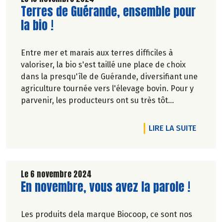
Lire la suite de l'article
Terres de Guérande, ensemble pour
la bio !
Entre mer et marais aux terres difficiles à
valoriser, la bio s'est taillé une place de choix
dans la presqu'île de Guérande, diversifiant une
agriculture tournée vers l'élevage bovin. Pour y
parvenir, les producteurs ont su très tôt
travailler les uns avec les autres. - Marie-Pierre
Chavel.
DE L'A
LIRE LA SUITE
Le 6 novembre 2024
Lire la suite de l'article
En novembre, vous avez la parole !
Les produits dela marque Biocoop, ce sont nos