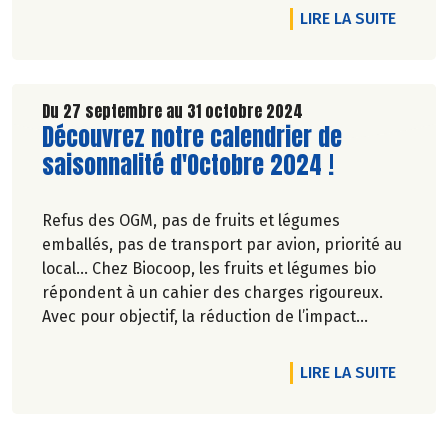
l’environnement. Parce que manger des produits
DE L'A
LIRE LA SUITE
de qualité rime avec respect de la saisonnalité,
Biocoop a élaboré un calendrier de saisonnalité
pour ses fruits et légumes bio.
Découvrez celui de Novembre 2024 !
Du 27 septembre au 31 octobre 2024
Lire la suite de l'article
Découvrez notre calendrier de
saisonnalité d'Octobre 2024 !
Refus des OGM, pas de fruits et légumes
emballés, pas de transport par avion, priorité au
local… Chez Biocoop, les fruits et légumes bio
répondent à un cahier des charges rigoureux.
Avec pour objectif, la réduction de l’impact
carbone et la préservation de
l’environnement. Parce que manger des produits
DE L'A
LIRE LA SUITE
de qualité rime avec respect de la saisonnalité,
Biocoop a élaboré un calendrier de saisonnalité
pour ses fruits et légumes bio.