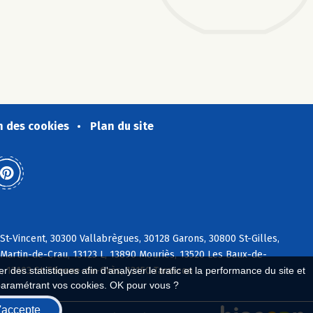
n des cookies
Plan du site
t-Vincent, 30300 Vallabrègues, 30128 Garons, 30800 St-Gilles,
-Martin-de-Crau, 13123 L, 13890 Mouriès, 13520 Les Baux-de-
, 13103 St-Etienne-du-Grès, 13150 Tarascon
 des statistiques afin d'analyser le trafic et la performance du site et
paramétrant vos cookies. OK pour vous ?
'accepte