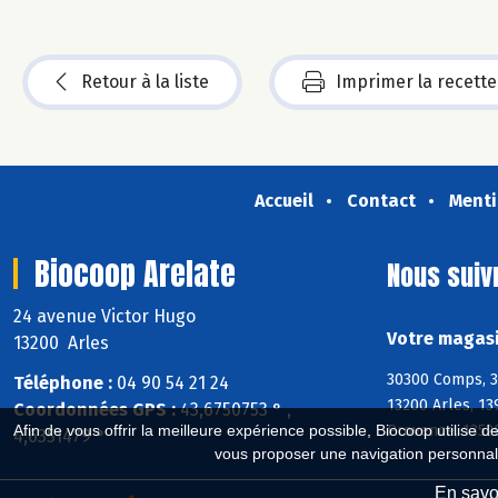
Retour à la liste
Imprimer la recette
Accueil
Contact
Menti
Biocoop Arelate
Nous suiv
24 avenue Victor Hugo
Votre magasi
13200 Arles
30300 Comps, 30
Téléphone :
04 90 54 21 24
13200 Arles, 13
Coordonnées GPS :
43,6750753 ° ,
Provence, 13520
Afin de vous offrir la meilleure expérience possible, Biocoop utilise d
4,6351479 °
vous proposer une navigation personnal
En savoi