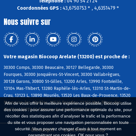
Téléphone :
04 90 54 21 24
Coordonnées GPS :
43,6750753 ° , 4,6351479 °
Nous suivre sur
Votre magasin Biocoop Arelate (13200) est proche de :
30300 Comps, 30300 Beaucaire, 30127 Bellegarde, 30300
Fourques, 30300 Jonquières-St-Vincent, 30300 Vallabrègues,
30128 Garons, 30800 St-Gilles, 13200 Arles, 13990 Fontvieille,
13104 Mas-Thibert, 13280 Raphèle-lès-Arles, 13310 St-Martin-de-
Crau, 13123 L, 13890 Mouriès, 13520 Les Baux-de-Provence, 13520
Maussane-les-Alpilles, 13520 Paradou, 13103 Mas-Blanc-des-
Afin de vous offrir la meilleure expérience possible, Biocoop utilise
Alpilles, 13103 St-Etienne-du-Grès, 13150 Tarascon
des cookies : pour assurer une performance optimale du site, pour
récolter des statistiques afin d'analyser le trafic et la performance
du site et vous proposer une navigation personnalisée en toute
sécurité. Vous pouvez changer d'avis à tout moment en
Biocoop.fr
Le réseau Biocoop
paramétrant vos cookies. OK pour vous ?