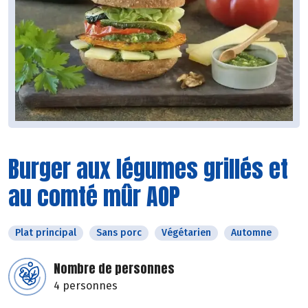
Burger aux légumes grillés et
au comté mûr AOP
Plat principal
Sans porc
Végétarien
Automne
Nombre de personnes
4 personnes