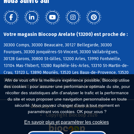
Votre magasin Biocoop Arelate (13200) est proche de :
30300 Comps, 30300 Beaucaire, 30127 Bellegarde, 30300
Fourques, 30300 Jonquières-St-Vincent, 30300 Vallabrègues,
30128 Garons, 30800 St-Gilles, 13200 Arles, 13990 Fontvieille,
13104 Mas-Thibert, 13280 Raphèle-lès-Arles, 13310 St-Martin-de-
Crau, 13123 L, 13890 Mouriès, 13520 Les Baux-de-Provence, 13520
Maussane-les-Alpilles, 13520 Paradou, 13103 Mas-Blanc-des-
Afin de vous offrir la meilleure expérience possible, Biocoop utilise
Alpilles, 13103 St-Etienne-du-Grès, 13150 Tarascon
des cookies : pour assurer une performance optimale du site, pour
récolter des statistiques afin d'analyser le trafic et la performance
du site et vous proposer une navigation personnalisée en toute
sécurité. Vous pouvez changer d'avis à tout moment en
Biocoop.fr
Le réseau Biocoop
paramétrant vos cookies. OK pour vous ?
Copyright Biocoop 2026
En savoir plus et paramétrer les cookies