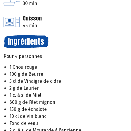
30 min
Cuisson
45 min
Ingrédients
Pour 4 personnes
1 Chou rouge
100 g de Beurre
5 cl de Vinaigre de cidre
2 g de Laurier
1 c. à s. de Miel
600 g de Filet mignon
150 g de échalote
10 cl de Vin blanc
Fond de veau
2 c. à s. de Moutarde à l'ancienne