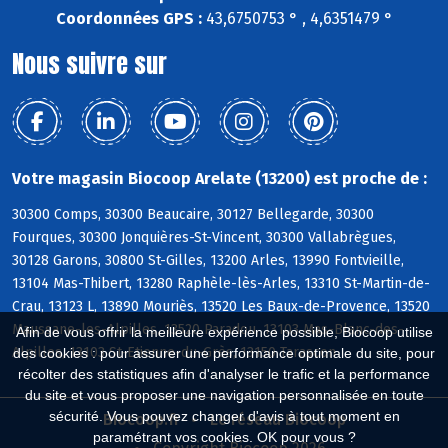
Coordonnées GPS :
43,6750753 ° , 4,6351479 °
Nous suivre sur
Votre magasin Biocoop Arelate (13200) est proche de :
30300 Comps, 30300 Beaucaire, 30127 Bellegarde, 30300
Fourques, 30300 Jonquières-St-Vincent, 30300 Vallabrègues,
30128 Garons, 30800 St-Gilles, 13200 Arles, 13990 Fontvieille,
13104 Mas-Thibert, 13280 Raphèle-lès-Arles, 13310 St-Martin-de-
Crau, 13123 L, 13890 Mouriès, 13520 Les Baux-de-Provence, 13520
Maussane-les-Alpilles, 13520 Paradou, 13103 Mas-Blanc-des-
Afin de vous offrir la meilleure expérience possible, Biocoop utilise
Alpilles, 13103 St-Etienne-du-Grès, 13150 Tarascon
des cookies : pour assurer une performance optimale du site, pour
récolter des statistiques afin d'analyser le trafic et la performance
du site et vous proposer une navigation personnalisée en toute
sécurité. Vous pouvez changer d'avis à tout moment en
Biocoop.fr
Le réseau Biocoop
paramétrant vos cookies. OK pour vous ?