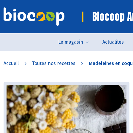
Biocoop A
Le magasin
Actualités
Accueil
Toutes nos recettes
Madeleines en coque