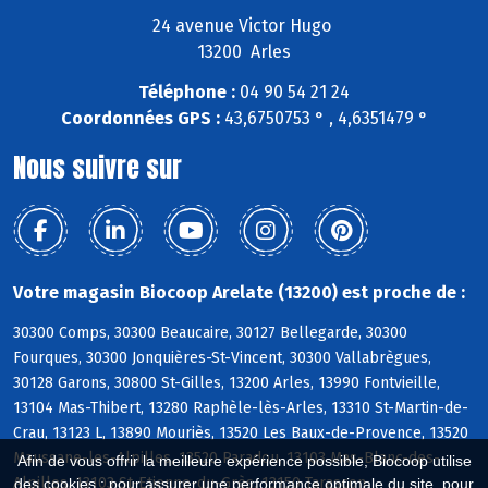
24 avenue Victor Hugo
13200 Arles
Téléphone :
04 90 54 21 24
Coordonnées GPS :
43,6750753 ° , 4,6351479 °
Nous suivre sur
Votre magasin Biocoop Arelate (13200) est proche de :
30300 Comps, 30300 Beaucaire, 30127 Bellegarde, 30300
Fourques, 30300 Jonquières-St-Vincent, 30300 Vallabrègues,
30128 Garons, 30800 St-Gilles, 13200 Arles, 13990 Fontvieille,
13104 Mas-Thibert, 13280 Raphèle-lès-Arles, 13310 St-Martin-de-
Crau, 13123 L, 13890 Mouriès, 13520 Les Baux-de-Provence, 13520
Maussane-les-Alpilles, 13520 Paradou, 13103 Mas-Blanc-des-
Afin de vous offrir la meilleure expérience possible, Biocoop utilise
Alpilles, 13103 St-Etienne-du-Grès, 13150 Tarascon
des cookies : pour assurer une performance optimale du site, pour