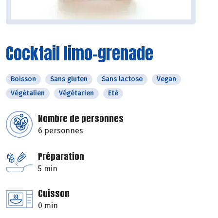
Cocktail limo-grenade
Boisson
Sans gluten
Sans lactose
Vegan
Végétalien
Végétarien
Eté
Nombre de personnes
6 personnes
Préparation
5 min
Cuisson
0 min