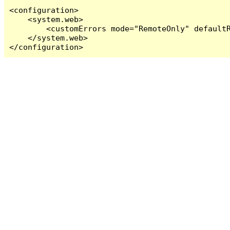
<configuration>

    <system.web>

        <customErrors mode="RemoteOnly" defaultR
    </system.web>

</configuration>