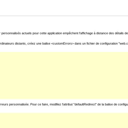
 personnalisés actuels pour cette application empêchent l'affichage à distance des détails de 
rdinateurs distants, créez une balise <customErrors> dans un fichier de configuration "web.con
urs personnalisée. Pour ce faire, modifiez l'attribut "defaultRedirect" de la balise de config