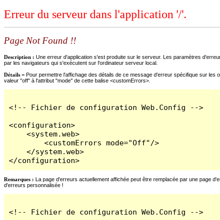
Erreur du serveur dans l'application '/'.
Page Not Found !!
Description :
Une erreur d'application s'est produite sur le serveur. Les paramètres d'erreur
par les navigateurs qui s'exécutent sur l'ordinateur serveur local.
Détails =
Pour permettre l'affichage des détails de ce message d'erreur spécifique sur les o
valeur "off" à l'attribut "mode" de cette balise <customErrors>.
<!-- Fichier de configuration Web.Config -->

<configuration>

    <system.web>

        <customErrors mode="Off"/>

    </system.web>

</configuration>
Remarques :
La page d'erreurs actuellement affichée peut être remplacée par une page d'erre
d'erreurs personnalisée !
<!-- Fichier de configuration Web.Config -->
