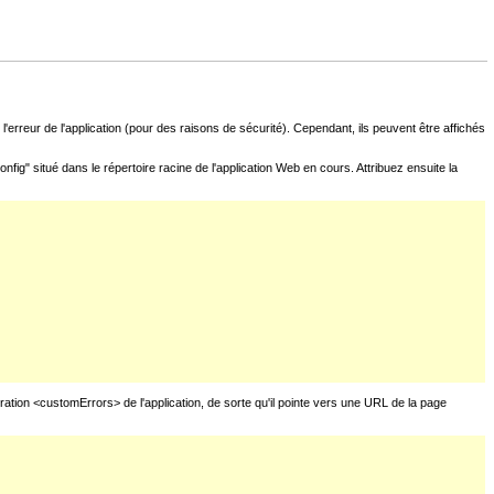
l'erreur de l'application (pour des raisons de sécurité). Cependant, ils peuvent être affichés
fig" situé dans le répertoire racine de l'application Web en cours. Attribuez ensuite la
uration <customErrors> de l'application, de sorte qu'il pointe vers une URL de la page