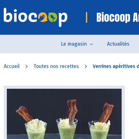
Biocoop A
Le magasin
Actualités
Accueil
Toutes nos recettes
Verrines apéritives 