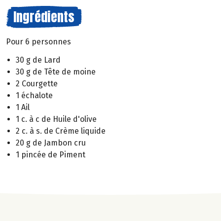
Ingrédients
Pour 6 personnes
30 g de Lard
30 g de Tête de moine
2 Courgette
1 échalote
1 Ail
1 c. à c de Huile d'olive
2 c. à s. de Crème liquide
20 g de Jambon cru
1 pincée de Piment