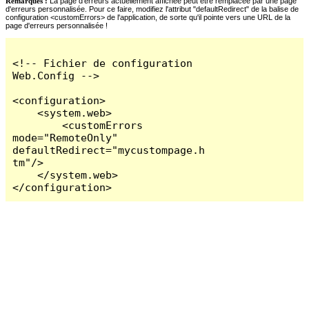
Remarques :
La page d'erreurs actuellement affichée peut être remplacée par une page
d'erreurs personnalisée. Pour ce faire, modifiez l'attribut "defaultRedirect" de la balise de
configuration <customErrors> de l'application, de sorte qu'il pointe vers une URL de la
page d'erreurs personnalisée !
<!-- Fichier de configuration 
Web.Config -->

<configuration>

    <system.web>

        <customErrors 
mode="RemoteOnly" 
defaultRedirect="mycustompage.h
tm"/>

    </system.web>

</configuration>