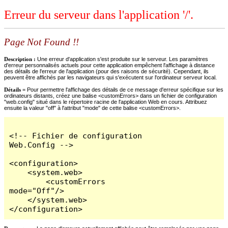
Erreur du serveur dans l'application '/'.
Page Not Found !!
Description :
Une erreur d'application s'est produite sur le serveur. Les paramètres
d'erreur personnalisés actuels pour cette application empêchent l'affichage à distance
des détails de l'erreur de l'application (pour des raisons de sécurité). Cependant, ils
peuvent être affichés par les navigateurs qui s'exécutent sur l'ordinateur serveur local.
Détails =
Pour permettre l'affichage des détails de ce message d'erreur spécifique sur les
ordinateurs distants, créez une balise <customErrors> dans un fichier de configuration
"web.config" situé dans le répertoire racine de l'application Web en cours. Attribuez
ensuite la valeur "off" à l'attribut "mode" de cette balise <customErrors>.
<!-- Fichier de configuration 
Web.Config -->

<configuration>

    <system.web>

        <customErrors 
mode="Off"/>

    </system.web>

</configuration>