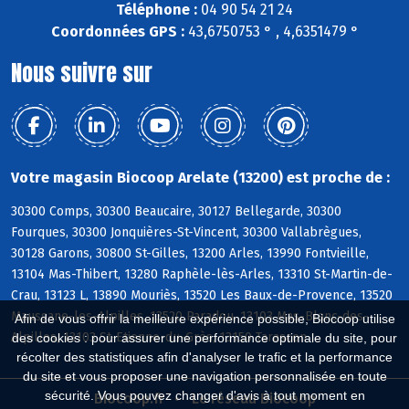
Téléphone :
04 90 54 21 24
Coordonnées GPS :
43,6750753 ° , 4,6351479 °
Nous suivre sur
Votre magasin Biocoop Arelate (13200) est proche de :
30300 Comps, 30300 Beaucaire, 30127 Bellegarde, 30300
Fourques, 30300 Jonquières-St-Vincent, 30300 Vallabrègues,
30128 Garons, 30800 St-Gilles, 13200 Arles, 13990 Fontvieille,
13104 Mas-Thibert, 13280 Raphèle-lès-Arles, 13310 St-Martin-de-
Crau, 13123 L, 13890 Mouriès, 13520 Les Baux-de-Provence, 13520
Maussane-les-Alpilles, 13520 Paradou, 13103 Mas-Blanc-des-
Afin de vous offrir la meilleure expérience possible, Biocoop utilise
Alpilles, 13103 St-Etienne-du-Grès, 13150 Tarascon
des cookies : pour assurer une performance optimale du site, pour
récolter des statistiques afin d'analyser le trafic et la performance
du site et vous proposer une navigation personnalisée en toute
sécurité. Vous pouvez changer d'avis à tout moment en
Biocoop.fr
Le réseau Biocoop