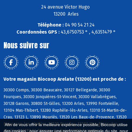
24 avenue Victor Hugo
13200 Arles
Téléphone :
04 90 54 21 24
Coordonnées GPS :
43,6750753 ° , 4,6351479 °
Nous suivre sur
Votre magasin Biocoop Arelate (13200) est proche de :
30300 Comps, 30300 Beaucaire, 30127 Bellegarde, 30300
Fourques, 30300 Jonquières-St-Vincent, 30300 Vallabrègues,
30128 Garons, 30800 St-Gilles, 13200 Arles, 13990 Fontvieille,
13104 Mas-Thibert, 13280 Raphèle-lès-Arles, 13310 St-Martin-de-
Crau, 13123 L, 13890 Mouriès, 13520 Les Baux-de-Provence, 13520
Maussane-les-Alpilles, 13520 Paradou, 13103 Mas-Blanc-des-
Afin de vous offrir la meilleure expérience possible, Biocoop utilise
Alpilles, 13103 St-Etienne-du-Grès, 13150 Tarascon
des cookies : pour assurer une performance optimale du site, pour