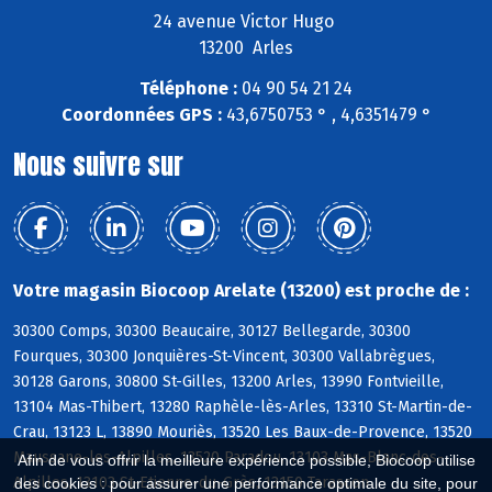
24 avenue Victor Hugo
13200 Arles
Téléphone :
04 90 54 21 24
Coordonnées GPS :
43,6750753 ° , 4,6351479 °
Nous suivre sur
Votre magasin Biocoop Arelate (13200) est proche de :
30300 Comps, 30300 Beaucaire, 30127 Bellegarde, 30300
Fourques, 30300 Jonquières-St-Vincent, 30300 Vallabrègues,
30128 Garons, 30800 St-Gilles, 13200 Arles, 13990 Fontvieille,
13104 Mas-Thibert, 13280 Raphèle-lès-Arles, 13310 St-Martin-de-
Crau, 13123 L, 13890 Mouriès, 13520 Les Baux-de-Provence, 13520
Maussane-les-Alpilles, 13520 Paradou, 13103 Mas-Blanc-des-
Afin de vous offrir la meilleure expérience possible, Biocoop utilise
Alpilles, 13103 St-Etienne-du-Grès, 13150 Tarascon
des cookies : pour assurer une performance optimale du site, pour