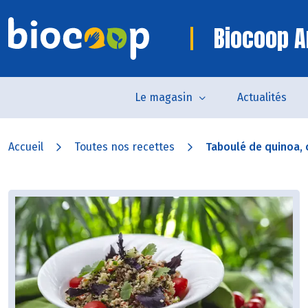
Biocoop A
Le magasin
Actualités
Accueil
Toutes nos recettes
Taboulé de quinoa, c