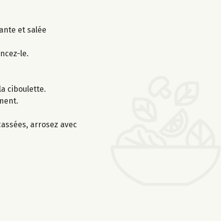
lante et salée
ncez-le.
a ciboulette.
ment.
ncassées, arrosez avec