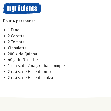
Ingrédients
Pour 4 personnes
1 Fenouil
2 Carotte
2 Tomate
Ciboulette
200 g de Quinoa
40 g de Noisette
1 c. à s. de Vinaigre balsamique
2 c. à s. de Huile de noix
2 c. à s. de Huile de colza