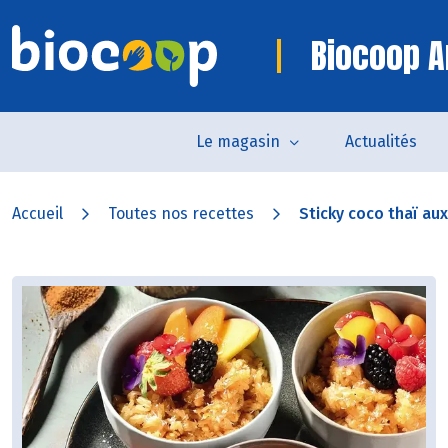
Biocoop A
Le magasin
Actualités
Accueil
Toutes nos recettes
Sticky coco thaï aux 