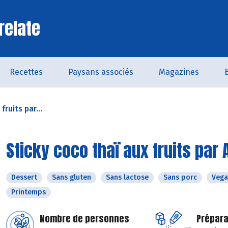
relate
Recettes
Paysans associés
Magazines
fruits par...
Sticky coco thaï aux fruits par 
Dessert
Sans gluten
Sans lactose
Sans porc
Vega
Printemps
Nombre de personnes
Prépara