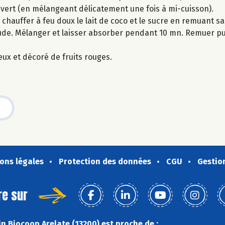
ouvert (en mélangeant délicatement une fois à mi-cuisson).
 chauffer à feu doux le lait de coco et le sucre en remuant san
haude. Mélanger et laisser absorber pendant 10 mn. Remuer pu
eux et décoré de fruits rouges.
ons légales
Protection des données
CGU
Gestio
re sur
n Biocoop Arelate (13200) est proche de :