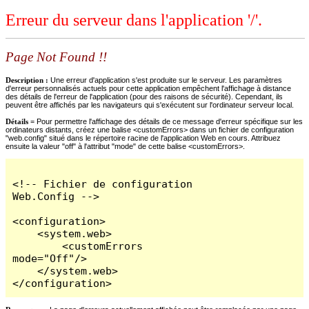
Erreur du serveur dans l'application '/'.
Page Not Found !!
Description :
Une erreur d'application s'est produite sur le serveur. Les paramètres
d'erreur personnalisés actuels pour cette application empêchent l'affichage à distance
des détails de l'erreur de l'application (pour des raisons de sécurité). Cependant, ils
peuvent être affichés par les navigateurs qui s'exécutent sur l'ordinateur serveur local.
Détails =
Pour permettre l'affichage des détails de ce message d'erreur spécifique sur les
ordinateurs distants, créez une balise <customErrors> dans un fichier de configuration
"web.config" situé dans le répertoire racine de l'application Web en cours. Attribuez
ensuite la valeur "off" à l'attribut "mode" de cette balise <customErrors>.
<!-- Fichier de configuration 
Web.Config -->

<configuration>

    <system.web>

        <customErrors 
mode="Off"/>

    </system.web>

</configuration>