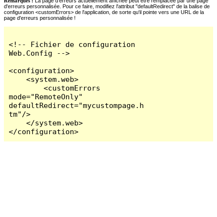
Remarques :
La page d'erreurs actuellement affichée peut être remplacée par une page
d'erreurs personnalisée. Pour ce faire, modifiez l'attribut "defaultRedirect" de la balise de
configuration <customErrors> de l'application, de sorte qu'il pointe vers une URL de la
page d'erreurs personnalisée !
<!-- Fichier de configuration 
Web.Config -->

<configuration>

    <system.web>

        <customErrors 
mode="RemoteOnly" 
defaultRedirect="mycustompage.h
tm"/>

    </system.web>

</configuration>