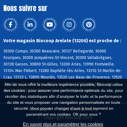
Nous suivre sur
Votre magasin Biocoop Arelate (13200) est proche de :
30300 Comps, 30300 Beaucaire, 30127 Bellegarde, 30300
Fourques, 30300 Jonquières-St-Vincent, 30300 Vallabrègues,
30128 Garons, 30800 St-Gilles, 13200 Arles, 13990 Fontvieille,
13104 Mas-Thibert, 13280 Raphèle-lès-Arles, 13310 St-Martin-de-
Crau, 13123 L, 13890 Mouriès, 13520 Les Baux-de-Provence, 13520
Maussane-les-Alpilles, 13520 Paradou, 13103 Mas-Blanc-des-
Afin de vous offrir la meilleure expérience possible, Biocoop utilise
Alpilles, 13103 St-Etienne-du-Grès, 13150 Tarascon
des cookies : pour assurer une performance optimale du site, pour
récolter des statistiques afin d'analyser le trafic et la performance
du site et vous proposer une navigation personnalisée en toute
sécurité. Vous pouvez changer d'avis à tout moment en
Biocoop.fr
Le réseau Biocoop
paramétrant vos cookies. OK pour vous ?
Copyright Biocoop 2026
En savoir plus et paramétrer les cookies