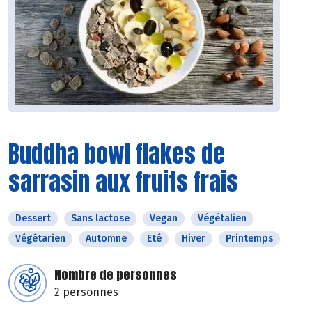
Buddha bowl flakes de
sarrasin aux fruits frais
Dessert
Sans lactose
Vegan
Végétalien
Végétarien
Automne
Eté
Hiver
Printemps
Nombre de personnes
2 personnes