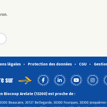
tron.
ons légales
Protection des données
CGU
Gestio
re sur
n Biocoop Arelate (13200) est proche de :
300 Beaucaire, 30127 Bellegarde, 30300 Fourques, 30300 Jonquières-S