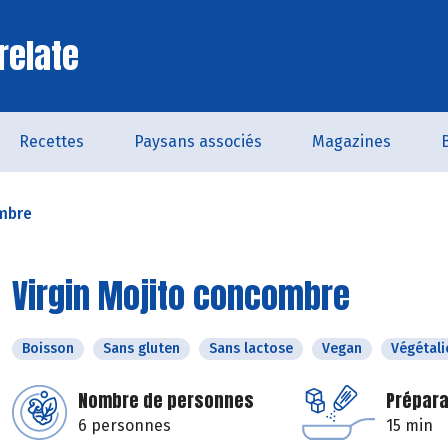
relate
Recettes
Paysans associés
Magazines
ombre
Virgin Mojito concombre
Boisson
Sans gluten
Sans lactose
Vegan
Végétali
Nombre de personnes
Prépara
6 personnes
15 min