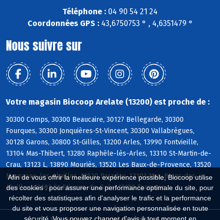
Téléphone :
04 90 54 21 24
Coordonnées GPS :
43,6750753 ° , 4,6351479 °
Nous suivre sur
Votre magasin Biocoop Arelate (13200) est proche de :
30300 Comps, 30300 Beaucaire, 30127 Bellegarde, 30300
Fourques, 30300 Jonquières-St-Vincent, 30300 Vallabrègues,
30128 Garons, 30800 St-Gilles, 13200 Arles, 13990 Fontvieille,
13104 Mas-Thibert, 13280 Raphèle-lès-Arles, 13310 St-Martin-de-
Crau, 13123 L, 13890 Mouriès, 13520 Les Baux-de-Provence, 13520
Maussane-les-Alpilles, 13520 Paradou, 13103 Mas-Blanc-des-
Afin de vous offrir la meilleure expérience possible, Biocoop utilise
Alpilles, 13103 St-Etienne-du-Grès, 13150 Tarascon
des cookies : pour assurer une performance optimale du site, pour
récolter des statistiques afin d'analyser le trafic et la performance
du site et vous proposer une navigation personnalisée en toute
sécurité. Vous pouvez changer d'avis à tout moment en