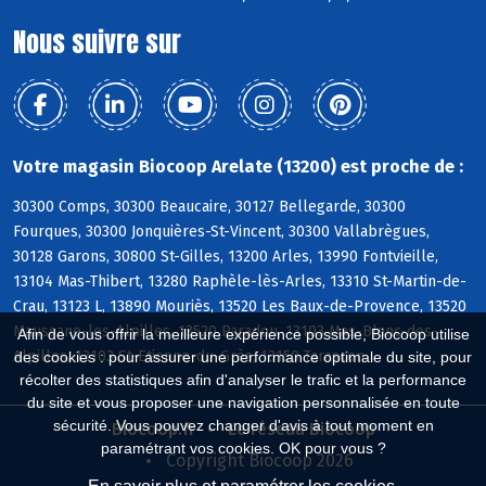
Nous suivre sur
Votre magasin Biocoop Arelate (13200) est proche de :
30300 Comps, 30300 Beaucaire, 30127 Bellegarde, 30300
Fourques, 30300 Jonquières-St-Vincent, 30300 Vallabrègues,
30128 Garons, 30800 St-Gilles, 13200 Arles, 13990 Fontvieille,
13104 Mas-Thibert, 13280 Raphèle-lès-Arles, 13310 St-Martin-de-
Crau, 13123 L, 13890 Mouriès, 13520 Les Baux-de-Provence, 13520
Maussane-les-Alpilles, 13520 Paradou, 13103 Mas-Blanc-des-
Afin de vous offrir la meilleure expérience possible, Biocoop utilise
Alpilles, 13103 St-Etienne-du-Grès, 13150 Tarascon
des cookies : pour assurer une performance optimale du site, pour
récolter des statistiques afin d'analyser le trafic et la performance
du site et vous proposer une navigation personnalisée en toute
sécurité. Vous pouvez changer d'avis à tout moment en
Biocoop.fr
Le réseau Biocoop
paramétrant vos cookies. OK pour vous ?
Copyright Biocoop 2026