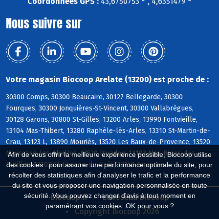
Coordonnées GPS :
43,6750753 ° , 4,6351479 °
Nous suivre sur
Votre magasin Biocoop Arelate (13200) est proche de :
30300 Comps, 30300 Beaucaire, 30127 Bellegarde, 30300
Fourques, 30300 Jonquières-St-Vincent, 30300 Vallabrègues,
30128 Garons, 30800 St-Gilles, 13200 Arles, 13990 Fontvieille,
13104 Mas-Thibert, 13280 Raphèle-lès-Arles, 13310 St-Martin-de-
Crau, 13123 L, 13890 Mouriès, 13520 Les Baux-de-Provence, 13520
Maussane-les-Alpilles, 13520 Paradou, 13103 Mas-Blanc-des-
Afin de vous offrir la meilleure expérience possible, Biocoop utilise
Alpilles, 13103 St-Etienne-du-Grès, 13150 Tarascon
des cookies : pour assurer une performance optimale du site, pour
récolter des statistiques afin d'analyser le trafic et la performance
du site et vous proposer une navigation personnalisée en toute
sécurité. Vous pouvez changer d'avis à tout moment en
Biocoop.fr
Le réseau Biocoop
paramétrant vos cookies. OK pour vous ?
Copyright Biocoop 2026