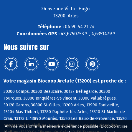
24 avenue Victor Hugo
13200 Arles
Téléphone :
04 90 54 21 24
Coordonnées GPS :
43,6750753 ° , 4,6351479 °
Nous suivre sur
Votre magasin Biocoop Arelate (13200) est proche de :
30300 Comps, 30300 Beaucaire, 30127 Bellegarde, 30300
Fourques, 30300 Jonquières-St-Vincent, 30300 Vallabrègues,
30128 Garons, 30800 St-Gilles, 13200 Arles, 13990 Fontvieille,
13104 Mas-Thibert, 13280 Raphèle-lès-Arles, 13310 St-Martin-de-
Crau, 13123 L, 13890 Mouriès, 13520 Les Baux-de-Provence, 13520
Maussane-les-Alpilles, 13520 Paradou, 13103 Mas-Blanc-des-
Afin de vous offrir la meilleure expérience possible, Biocoop utilise