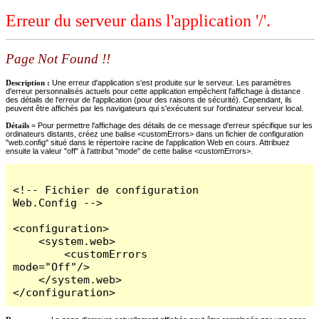
Erreur du serveur dans l'application '/'.
Page Not Found !!
Description :
Une erreur d'application s'est produite sur le serveur. Les paramètres
d'erreur personnalisés actuels pour cette application empêchent l'affichage à distance
des détails de l'erreur de l'application (pour des raisons de sécurité). Cependant, ils
peuvent être affichés par les navigateurs qui s'exécutent sur l'ordinateur serveur local.
Détails =
Pour permettre l'affichage des détails de ce message d'erreur spécifique sur les
ordinateurs distants, créez une balise <customErrors> dans un fichier de configuration
"web.config" situé dans le répertoire racine de l'application Web en cours. Attribuez
ensuite la valeur "off" à l'attribut "mode" de cette balise <customErrors>.
<!-- Fichier de configuration 
Web.Config -->

<configuration>

    <system.web>

        <customErrors 
mode="Off"/>

    </system.web>

</configuration>