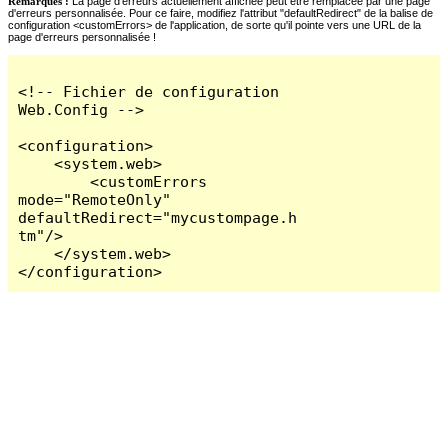
Remarques :
La page d'erreurs actuellement affichée peut être remplacée par une page
d'erreurs personnalisée. Pour ce faire, modifiez l'attribut "defaultRedirect" de la balise de
configuration <customErrors> de l'application, de sorte qu'il pointe vers une URL de la
page d'erreurs personnalisée !
<!-- Fichier de configuration 
Web.Config -->

<configuration>

    <system.web>

        <customErrors 
mode="RemoteOnly" 
defaultRedirect="mycustompage.h
tm"/>

    </system.web>

</configuration>