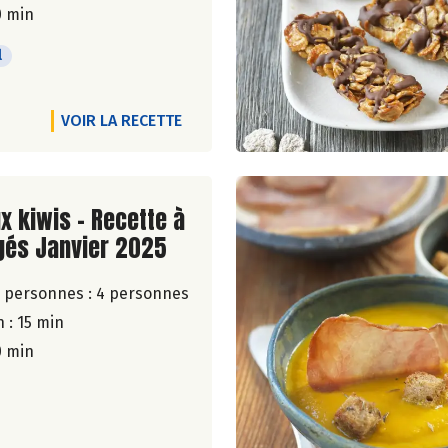
0 min
l
VOIR LA RECETTE
ite de la recette
x kiwis - Recette à
gés Janvier 2025
 personnes :
4 personnes
 : 15 min
0 min