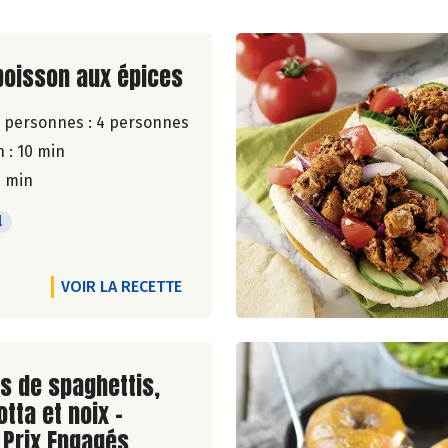
ite de la recette
poisson aux épices
 personnes :
4 personnes
 : 10 min
5 min
l
VOIR LA RECETTE
ite de la recette
s de spaghettis,
tta et noix -
 Prix Engagés