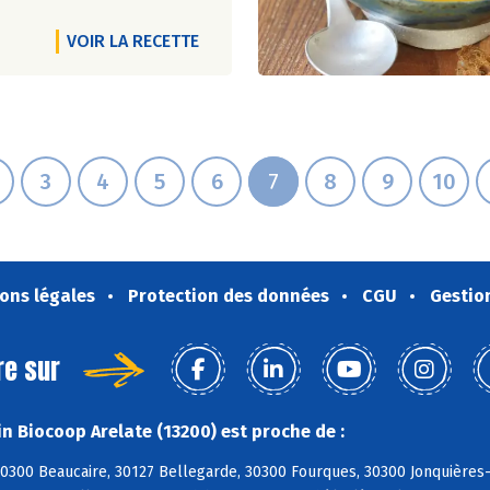
VOIR LA RECETTE
3
4
5
6
7
8
9
10
ons légales
Protection des données
CGU
Gestio
re sur
n Biocoop Arelate (13200) est proche de :
300 Beaucaire, 30127 Bellegarde, 30300 Fourques, 30300 Jonquières-S