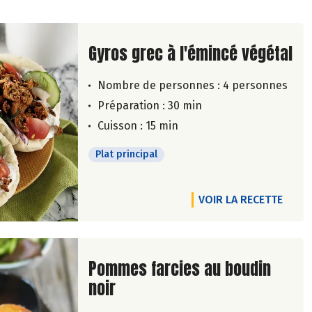
Lire la suite de la recette
Gyros grec à l'émincé végétal
Nombre de personnes :
4 personnes
Préparation : 30 min
Cuisson : 15 min
Plat principal
VOIR LA RECETTE
Lire la suite de la recette
Pommes farcies au boudin
noir