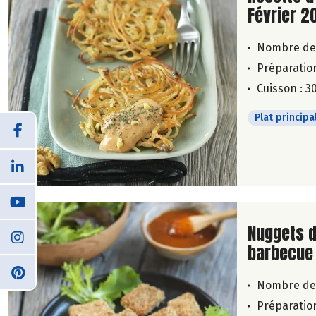
Février 2
Nombre de
Préparation
Cuisson : 3
Plat principa
Lire la su
Nuggets d
barbecue
Nombre de
Préparation