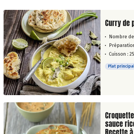
Lire la su
Curry de 
Nombre de
Préparation
Cuisson : 2
Plat principa
Lire la su
Croquette
sauce rico
Recette à