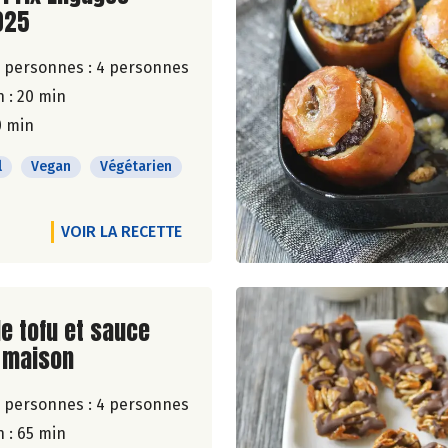
025
 personnes :
4 personnes
 : 20 min
0 min
l
Vegan
Végétarien
VOIR LA RECETTE
ite de la recette
e tofu et sauce
 maison
 personnes :
4 personnes
 : 65 min