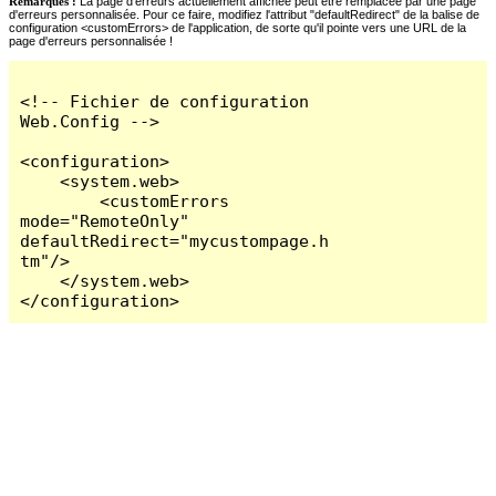
Remarques :
La page d'erreurs actuellement affichée peut être remplacée par une page
d'erreurs personnalisée. Pour ce faire, modifiez l'attribut "defaultRedirect" de la balise de
configuration <customErrors> de l'application, de sorte qu'il pointe vers une URL de la
page d'erreurs personnalisée !
<!-- Fichier de configuration 
Web.Config -->

<configuration>

    <system.web>

        <customErrors 
mode="RemoteOnly" 
defaultRedirect="mycustompage.h
tm"/>

    </system.web>

</configuration>