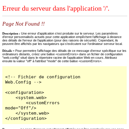
Erreur du serveur dans l'application '/'.
Page Not Found !!
Description :
Une erreur d'application s'est produite sur le serveur. Les paramètres
d'erreur personnalisés actuels pour cette application empêchent l'affichage à distance
des détails de l'erreur de l'application (pour des raisons de sécurité). Cependant, ils
peuvent être affichés par les navigateurs qui s'exécutent sur l'ordinateur serveur local.
Détails =
Pour permettre l'affichage des détails de ce message d'erreur spécifique sur les
ordinateurs distants, créez une balise <customErrors> dans un fichier de configuration
"web.config" situé dans le répertoire racine de l'application Web en cours. Attribuez
ensuite la valeur "off" à l'attribut "mode" de cette balise <customErrors>.
<!-- Fichier de configuration 
Web.Config -->

<configuration>

    <system.web>

        <customErrors 
mode="Off"/>

    </system.web>

</configuration>