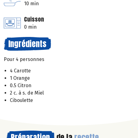
10 min
Cuisson
0 min
Ingrédients
Pour 4 personnes
4 Carotte
1 Orange
0.5 Citron
2 c. à s. de Miel
Ciboulette
Préparation
de la
recette